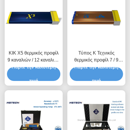
ΚΙΚ X5 θερμικός προφίλ
Τύπος Κ Τεχνικός
9 καναλιών / 12 καναλιών
θερμικός προφίλ 7 / 9
Πάρτε την καλύτερη
διαθέτει ανάγνωση
USB 2.0 PC σύνδεση KIC
Πάρτε την καλύτερη
δεδομένων USB
Start 2
τιμή
τιμή