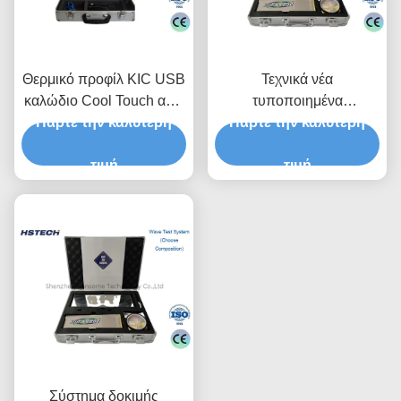
Θερμικό προφίλ KIC USB
Τεχνικά νέα
καλώδιο Cool Touch από
τυποποιημένα
ανοξείδωτο χάλυβα KIC
Πάρτε την καλύτερη
συνδετήρες ΤC τύπου Κ
Πάρτε την καλύτερη
X5
ΚΙΚ 2000 Θερμικός
τιμή
προφίλ με 9V αλκαλική
τιμή
μπαταρία
Σύστημα δοκιμής