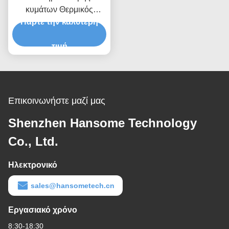
κυμάτων Θερμικός
Πάρτε την καλύτερη
προφίλ TCK σειράς
Θερμοσύνδεσμο τύπου K
για ηλεκτρονική
τιμή
συναρμολόγηση
Επικοινωνήστε μαζί μας
Shenzhen Hansome Technology
Co., Ltd.
Ηλεκτρονικό
sales@hansometech.cn
Εργασιακό χρόνο
8:30-18:30