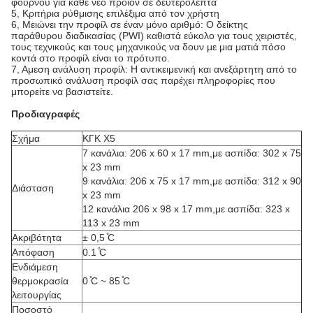
φούρνου για κάθε νέο προϊόν σε δευτερόλεπτα
5, Κριτήρια ρύθμισης επιλέξιμα από τον χρήστη
6, Μειώνει την προφίλ σε έναν μόνο αριθμό: Ο δείκτης
παράθυρου διαδικασίας (PWI) καθιστά εύκολο για τους χειριστές,
τους τεχνικούς και τους μηχανικούς να δουν με μια ματιά πόσο
κοντά στο προφίλ είναι το πρότυπο.
7, Αμεση ανάλυση προφίλ: Η αντικειμενική και ανεξάρτητη από το
προσωπικό ανάλυση προφίλ σας παρέχει πληροφορίες που
μπορείτε να βασιστείτε.
Προδιαγραφές
Σχήμα
ΚΓΚ X5
7 κανάλια: 206 x 60 x 17 mm,με ασπίδα: 302 x 75
x 23 mm
9 κανάλια: 206 x 75 x 17 mm,με ασπίδα: 312 x 90
Διάσταση
x 23 mm
12 κανάλια 206 x 98 x 17 mm,με ασπίδα: 323 x
113 x 23 mm
Ακριβότητα
± 0,5 ̊C
Απόφαση
0.1 ̊C
Ενδιάμεση
θερμοκρασία
0 ̊C ~ 85 ̊C
λειτουργίας
Ποσοστό