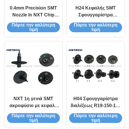
0.4mm Precision SMT
H24 Κεφαλής SMT
Nozzle In NXT Chip
Σφουγγαρίστρα
Shooter Κεραμικό υλικό
διάμετρος 0,3mm FUJI
Πάρτε την καλύτερη
Πάρτε την καλύτερη
H08 Κεφαλή
NXT Τρίτη Γενιά
τιμή
τιμή
Σφουγγαρίστρα Τσιπ
NXT 1η γενιά SMT
H04 Σφουγγαρίστρα
ακροφύσιο με κεφαλή
διαλέξεως R19-150-155
H04 πολλαπλές
Διαλέξτε και
Πάρτε την καλύτερη
Πάρτε την καλύτερη
επιλογές μεγέθους
τοποθετήστε 1.0 mm
τιμή
τιμή
κασσίτερου
έως 15.00 mm Μέγεθος