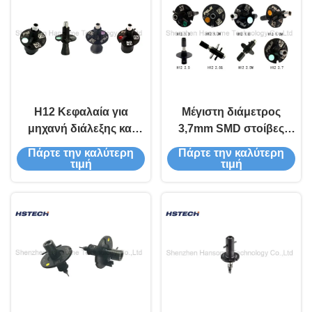
H12 Κεφαλαία για
Μέγιστη διάμετρος
μηχανή διάλεξης και
3,7mm SMD στοίβες
τοποθέτησης
στερέωσης FUJI NXT
Πάρτε την καλύτερη
Πάρτε την καλύτερη
Σφουγγαρίδες για
δεύτερης γενιάς
τιμή
τιμή
μηχανή διάλεξης και
τοποθέτησης