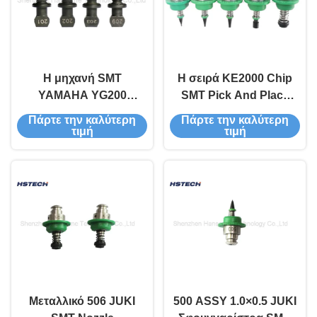
Η μηχανή SMT
Η σειρά KE2000 Chip
YAMAHA YG200
SMT Pick And Place
Σφουγγάρι 201# 202#
Nozzle JUKI 502 503
Πάρτε την καλύτερη
Πάρτε την καλύτερη
209# 203#
504 505
τιμή
τιμή
Κατασκευασμένο από
χάλυβα βολφραμίου
Μεταλλικό 506 JUKI
500 ASSY 1.0×0.5 JUKI