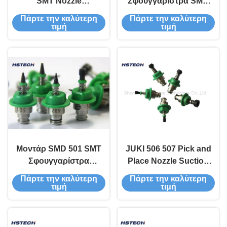
SMT Nozzle
Σφουγγαρίστρα SMD
E36057290A0 Για
Σφουγγαρίστρα για
Πάρτε την καλύτερη
Πάρτε την καλύτερη
εξαρτήματα SMD
γραμμή παραγωγής
τιμή
τιμή
αναρρόφησης
SMT
Μοντάρ SMD 501 SMT
JUKI 506 507 Pick and
Σφουγγαρίστρα
Place Nozzle Suction
Συνέλευση PCB FUJI
SMD Chips τοποθέτηση
Πάρτε την καλύτερη
Πάρτε την καλύτερη
Nxt Σφουγγαρίστρα
στο PCB
τιμή
τιμή