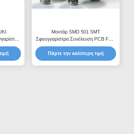
UKI
Μοντάρ SMD 501 SMT
γαρίστρα
Σφουγγαρίστρα Συνέλευση PCB FUJI
ς SMT
Nxt Σφουγγαρίστρα
τιμή
Πάρτε την καλύτερη τιμή