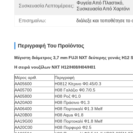
Φυγεία Από Πλαστικό, 
Συσκευασία Λεπτομέρειες:
Συσκευασία Από Χαρτόνι
Επισημαίνω:
διάλεξε και τοποθέτησε το 
Περιγραφή Του Προϊόντος
Μέγιστη διάμετρος 3,7 mm FUJI NXT δεύτερης γενιάς H1
Η σειρά νουζέλων NXT H12/H08/H04/H01
Μέρος αριθ.
Περιγραφή
AA05600
H0812 Κίτρινο Φ0.45/0.3
AA05700
H08 Γαλάζιο Φ0.7/0.5
AA05800
H08 Ροζ Φ1.0
ΑΑ20Α00
H08 Πράσινο Φ1.3
AA06400
H08 Πορτοκαλί Φ1.3 Melf
ΑΑ20Β00
H08 Aqua Φ1.8
ΑΑ19G00
H08 Πορτοκαλί Φ1.8 Melf
AA20C00
H08 Πορφυρό Φ2.5