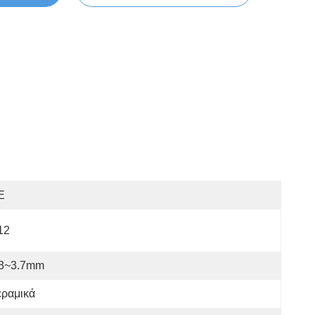
E
12
.3~3.7mm
εραμικά