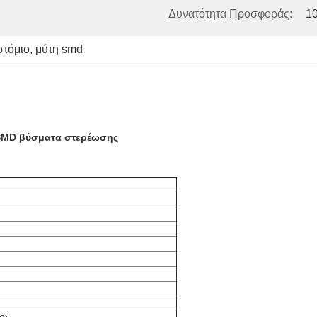
Δυνατότητα Προσφοράς:
10
στόμιο
, 
μύτη smd
2 SMD βύσματα στερέωσης