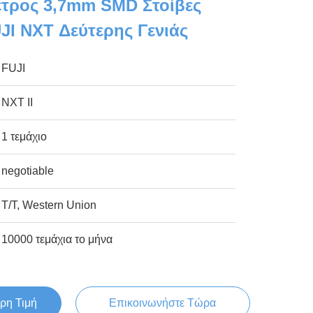
ετρος 3,7mm SMD Στοίβες
JI NXT Δεύτερης Γενιάς
FUJI
NXT ΙΙ
1 τεμάχιο
negotiable
T/T, Western Union
10000 τεμάχια το μήνα
ρη Τιμή
Επικοινωνήστε Τώρα