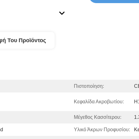
φή Του Προϊόντος
Πιστοποίηση:
C
Κεφαλίδα Ακροβωτίου:
H
Μέγεθος Κασσίτερου:
1
md
Υλικό Άκρων Προφυσίου:
Κ