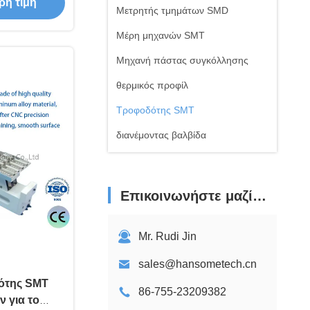
ρη τιμή
η PCB
Μετρητής τμημάτων SMD
Μέρη μηχανών SMT
Μηχανή πάστας συγκόλλησης
θερμικός προφίλ
Τροφοδότης SMT
διανέμοντας βαλβίδα
Σταθμός επεξεργασίας BGA
Επικοινωνήστε μαζί μας
Mr. Rudi Jin
sales@hansometech.cn
ότης SMT
86-755-23209382
 για το