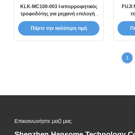
KLK-MC100-003 I-απορροφητικός
FUJI 
τροφοδότης για μηχανή επιλογής
τ
και τοποθέτησης Yamahs
συν
Πάρτε την καλύτερη τιμή
Πά
1
Επικοινωνήστε μαζί μας
Shenzhen Hansome Technology Co