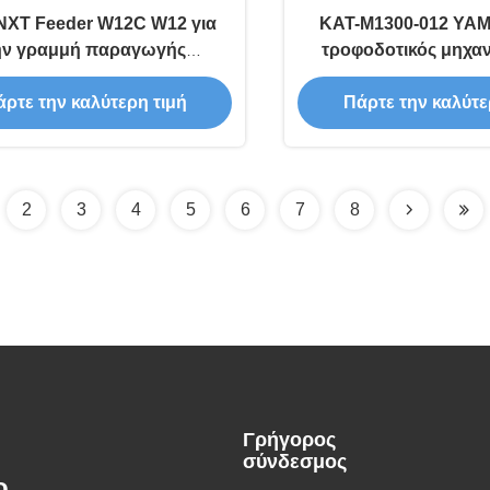
NXT Feeder W12C W12 για
ΚΑΤ-Μ1300-012 YA
ην γραμμή παραγωγής
τροφοδοτικός μηχαν
αρμολόγησης PCB SMT
τροφοδοσία συστατ
ρτε την καλύτερη τιμή
Πάρτε την καλύτε
2
3
4
5
6
7
8
Γρήγορος
σύνδεσμος
.,