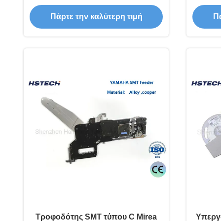
ηλεκτρονικών εξαρτημάτων
σ
Πάρτε την καλύτερη τιμή
Πά
υψηλών επιδόσεων
Τροφοδότης SMT τύπου C Mirea
Υπεργ