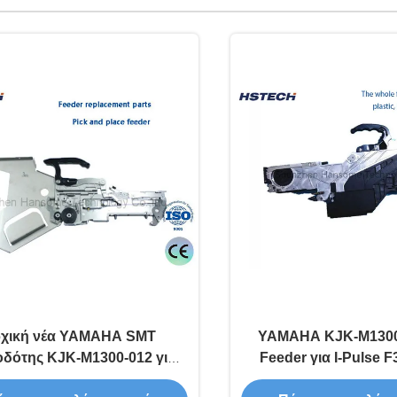
χική νέα YAMAHA SMT
YAMAHA KJK-M1300
δότης KJK-M1300-012 για
Feeder για I-Pulse F
οφοδότηση των συστατικών
Place Machine γ