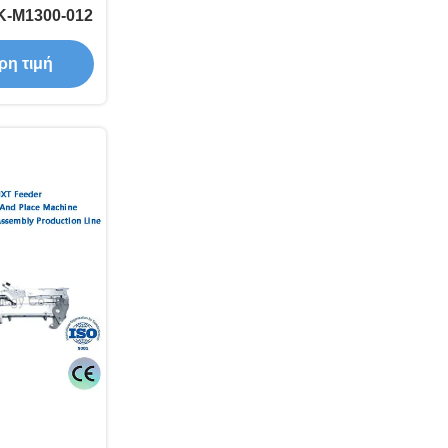
K-M1300-012
ρη τιμή