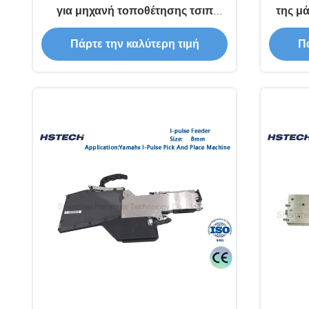
για μηχανή τοποθέτησης τσιπ
της μ
MX200 σε μεγέθη 8mm 12mm
Πάρτε την καλύτερη τιμή
Πά
16mm
σ