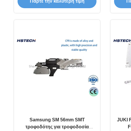
Πάρτε την καλύτερη τιμή
Πά
CM402/CM602
Samsung SM 56mm SMT
JUKI 
τροφοδότης για τροφοδοσία
F