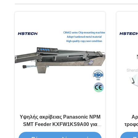
Υψηλής ακρίβειας Panasonic NPM
Αρ
SMT Feeder KXFW1KS9A00 για
τροφο
μηχανή τοποθέτησης
την τρ