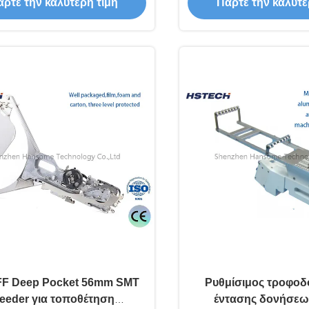
ρτε την καλύτερη τιμή
Πάρτε την καλύτε
SMD
συναρμολόγησ
FF Deep Pocket 56mm SMT
Ρυθμίσιμος τροφοδ
eeder για τοποθέτηση
έντασης δονήσεων