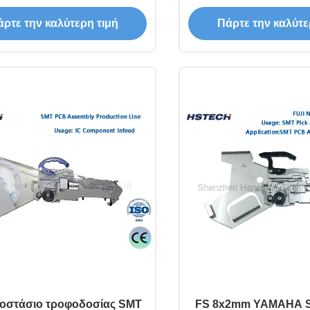
υστατικών IC και SMD
Samsung SM Chip 
ρτε την καλύτερη τιμή
Πάρτε την καλύτε
οστάσιο τροφοδοσίας SMT
FS 8x2mm YAMAHA S