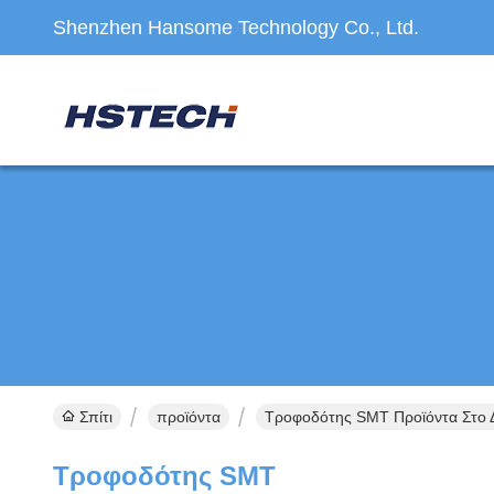
Shenzhen Hansome Technology Co., Ltd.
Σπίτι
προϊόντα
Τροφοδότης SMT Προϊόντα Στο Δ
Τροφοδότης SMT