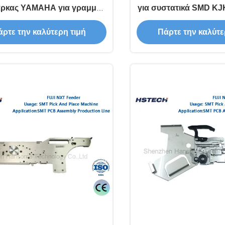
άρκας YAMAHA για γραμμή
για συστατικά SMD KJ
παραγωγής PCB
ρτε την καλύτερη τιμή
Πάρτε την καλύτε
υναρμολόγησης SMT