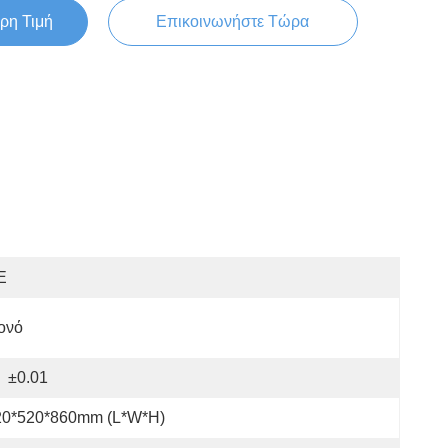
ρη Τιμή
Επικοινωνήστε Τώρα
E
ονό
±0.01
20*520*860mm (L*W*H)