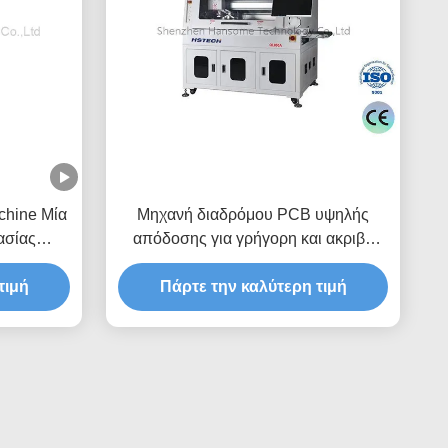
chine Μία
Μηχανή διαδρόμου PCB υψηλής
ασίας
απόδοσης για γρήγορη και ακριβή
σία
κοπή
τιμή
Πάρτε την καλύτερη τιμή