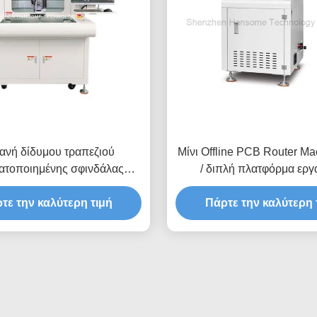
ανή δίδυμου τραπεζιού
Μίνι Offline PCB Router Ma
ατοποιημένης σφινδάλας
/ διπλή πλατφόρμα εργ
όγησης μικροσκοπίας PCB
Εγχειριτική τροφοδο
τε την καλύτερη τιμή
Πάρτε την καλύτερη 