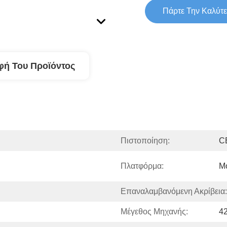
Πάρτε Την Καλύτε
φή Του Προϊόντος
Πιστοποίηση:
C
Πλατφόρμα:
Μ
Επαναλαμβανόμενη Ακρίβεια:
Μέγεθος Μηχανής:
4