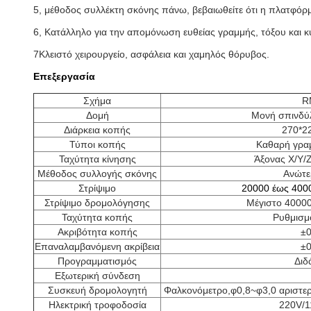
5, μέθοδος συλλέκτη σκόνης πάνω, βεβαιωθείτε ότι η πλατφόρμ
6, Κατάλληλο για την απομόνωση ευθείας γραμμής, τόξου και 
7Κλειστό χειρουργείο, ασφάλεια και χαμηλός θόρυβος.
Επεξεργασία
Σχήμα
R
Δομή
Μονή σπινδύλ
Διάρκεια κοπής
270*2
Τύποι κοπής
Καθαρή γραμ
Ταχύτητα κίνησης
Άξονας X/Y/
Μέθοδος συλλογής σκόνης
Ανώτε
Στρίψιμο
20000 έως 400
Στρίψιμο δρομολόγησης
Μέγιστο 40000
Ταχύτητα κοπής
Ρυθμισμ
Ακριβότητα κοπής
±
Επαναλαμβανόμενη ακρίβεια
±
Προγραμματισμός
Διδ
Εξωτερική σύνδεση
Συσκευή δρομολογητή
Φαλκονόμετρο,φ0,8~φ3,0 αριστε
Ηλεκτρική τροφοδοσία
220V/1