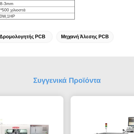
.8-3mm
*500 χιλιοστά
0W,1HP
Δρομολογητής PCB
Μηχανή Άλεσης PCB
Συγγενικά Προϊόντα