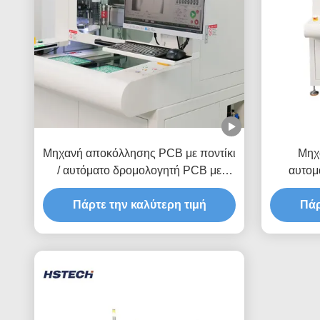
Μηχανή αποκόλλησης PCB με ποντίκι
Μηχ
/ αυτόματο δρομολογητή PCB με
αυτομ
σπινδύλα 60000 στροφών ανά λεπτό
δρομολ
Πάρτε την καλύτερη τιμή
Πάρ