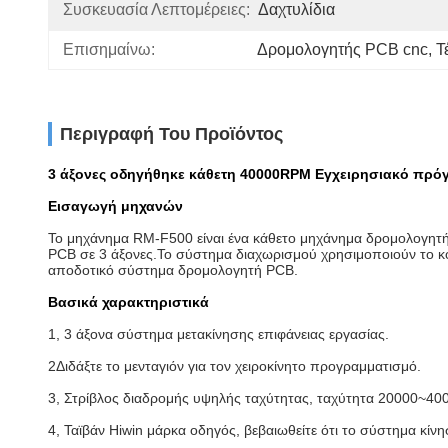
Συσκευασία Λεπτομέρειες:
Δαχτυλίδια
Επισημαίνω:
Δρομολογητής PCB cnc
, 
Τ
Περιγραφή Του Προϊόντος
3 άξονες οδηγήθηκε κάθετη 40000RPM Εγχειρησιακό πρόγ
Εισαγωγή μηχανών
Το μηχάνημα RM-F500 είναι ένα κάθετο μηχάνημα δρομολογητή 
PCB σε 3 άξονες.Το σύστημα διαχωρισμού χρησιμοποιούν το κουτ
αποδοτικό σύστημα δρομολογητή PCB.
Βασικά χαρακτηριστικά
1, 3 άξονα σύστημα μετακίνησης επιφάνειας εργασίας.
2Διδάξτε το μενταγιόν για τον χειροκίνητο προγραμματισμό.
3, Στρίβλος διαδρομής υψηλής ταχύτητας, ταχύτητα 20000~40
4, Ταϊβάν Hiwin μάρκα οδηγός, βεβαιωθείτε ότι το σύστημα κίνη