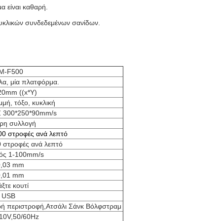
α είναι καθαρή.
κυκλικών συνδεδεμένων σανίδων.
M-F500
α, μία πλατφόρμα.
20mm ((x*Y)
μή, τόξο, κυκλική
Z 300*250*90mm/s
ρη συλλογή
00 στροφές ανά λεπτό
 στροφές ανά λεπτό
ός 1-100mm/s
0,03 mm
0,01 mm
άξτε κουτί
USB
ρή περιστροφή,Ατσάλι Σάνκ Βόλφστραμ
10V,50/60Hz