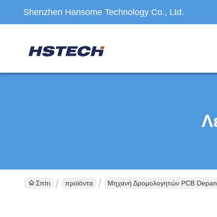
Shenzhen Hansome Technology Co., Ltd.
Λ
Σπίτι
προϊόντα
Μηχανή Δρομολογητών PCB Depane