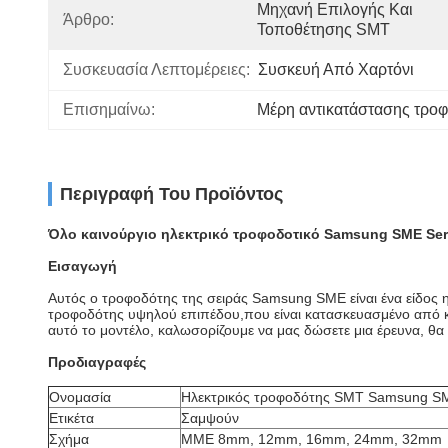
Μηχανή Επιλογής Και 
Άρθρο:
Τοποθέτησης SMT
Συσκευασία Λεπτομέρειες:
Συσκευή Από Χαρτόνι
Επισημαίνω:
Μέρη αντικατάστασης τρο
Περιγραφή Του Προϊόντος
Όλο καινούργιο ηλεκτρικό τροφοδοτικό Samsung SME Se
Εισαγωγή
Αυτός ο τροφοδότης της σειράς Samsung SME είναι ένα είδος 
τροφοδότης υψηλού επιπέδου,που είναι κατασκευασμένο από κ
αυτό το μοντέλο, καλωσορίζουμε να μας δώσετε μια έρευνα, θ
Προδιαγραφές
Ονομασία
Ηλεκτρικός τροφοδότης SMT Samsung S
Ετικέτα
Σαμψούν
Σχήμα
ΜΜΕ 8mm, 12mm, 16mm, 24mm, 32mm