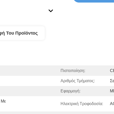
φή Του Προϊόντος
Πιστοποίηση:
C
Αριθμός Τμήματος:
Σ
Εφαρμογή:
Μ
 Με 
Ηλεκτρική Τροφοδοσία:
A