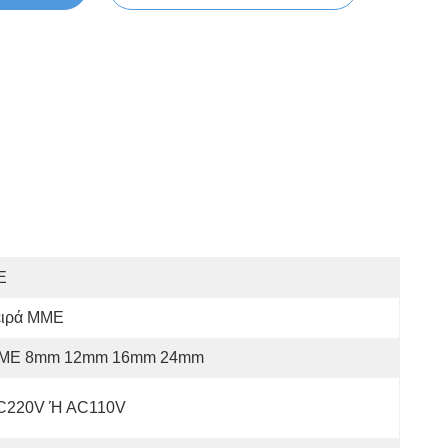
E
ειρά ΜΜΕ
ΜΕ 8mm 12mm 16mm 24mm
C220V Ή AC110V