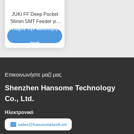
JUKI FF Deep Pocket
56mm SMT Feeder για
τοποθέτηση συστατικών
Πάρτε την καλύτερη
IC και SMD
τιμή
Επικοινωνήστε μαζί μας
Shenzhen Hansome Technology
Co., Ltd.
Ηλεκτρονικό
sales@hansometech.cn