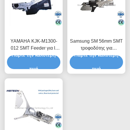
YAMAHA KJK-M1300-
Samsung SM 56mm SMT
012 SMT Feeder για I-
τροφοδότης για
Pulse F3 Pick and Place
Πάρτε την καλύτερη
Πάρτε την καλύτερη
τροφοδοσία
Machine για την
ηλεκτρονικών
συναρμολόγηση PCB
τιμή
εξαρτημάτων υψηλών
τιμή
επιδόσεων