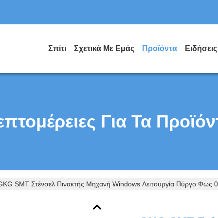
Σπίτι
Σχετικά Με Εμάς
Προϊόντα
Ειδήσεις
επτομέρειες Για Τα Προϊόν
GKG SMT Στένσελ Πινακτής Μηχανή Windows Λειτουργία Πύργο Φως 0