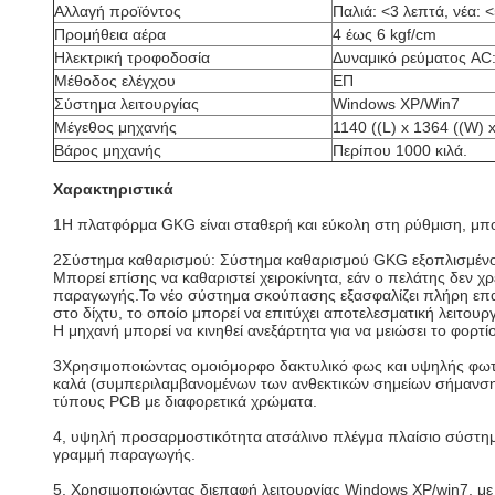
Αλλαγή προϊόντος
Παλιά: <3 λεπτά, νέα: 
Προμήθεια αέρα
4 έως 6 kgf/cm
Ηλεκτρική τροφοδοσία
Δυναμικό ρεύματος AC
Μέθοδος ελέγχου
ΕΠ
Σύστημα λειτουργίας
Windows XP/Win7
Μέγεθος μηχανής
1140 ((L) x 1364 ((W)
Βάρος μηχανής
Περίπου 1000 κιλά.
Χαρακτηριστικά
1Η πλατφόρμα GKG είναι σταθερή και εύκολη στη ρύθμιση, μπο
2Σύστημα καθαρισμού: Σύστημα καθαρισμού GKG εξοπλισμένο μ
Μπορεί επίσης να καθαριστεί χειροκίνητα, εάν ο πελάτης δεν χ
παραγωγής.Το νέο σύστημα σκούπασης εξασφαλίζει πλήρη επα
στο δίχτυ, το οποίο μπορεί να επιτύχει αποτελεσματική λειτου
Η μηχανή μπορεί να κινηθεί ανεξάρτητα για να μειώσει το φορτίο
3Χρησιμοποιώντας ομοιόμορφο δακτυλικό φως και υψηλής φωτε
καλά (συμπεριλαμβανομένων των ανθεκτικών σημείων σήμανσης)
τύπους PCB με διαφορετικά χρώματα.
4, υψηλή προσαρμοστικότητα ατσάλινο πλέγμα πλαίσιο σύστη
γραμμή παραγωγής.
5, Χρησιμοποιώντας διεπαφή λειτουργίας Windows XP/win7, με κ