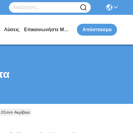
Λύσεις
Επικοινωνήστε Μαζί Μας
Απόσπασμα
τα
.01mm Ακρίβεια