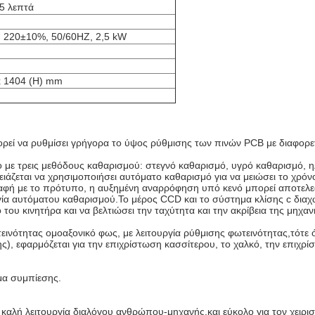
<5 λεπτά
: 220±10%, 50/60HZ, 2,5 kW
 x 1404 (H) mm
ρεί να ρυθμίσει γρήγορα το ύψος ρύθμισης των πινών PCB με διαφορε
ε τρεις μεθόδους καθαρισμού: στεγνό καθαρισμό, υγρό καθαρισμό, η
ρειάζεται να χρησιμοποιήσει αυτόματο καθαρισμό για να μειώσει το χρό
φή με το πρότυπο, η αυξημένη αναρρόφηση υπό κενό μπορεί αποτελεσ
ργία αυτόματου καθαρισμού.Το μέρος CCD και το σύστημα κλίσης c διαχ
 του κινητήρα και να βελτιώσει την ταχύτητα και την ακρίβεια της μηχαν
ινότητας ομοαξονικό φως, με λειτουργία ρύθμισης φωτεινότητας,τότε
, εφαρμόζεται για την επιχρίστωση κασσίτερου, το χαλκό, την επιχρί
μα συμπίεσης.
αλή λειτουργία διαλόγου ανθρώπου-μηχανής,και εύκολο για τον χειριστή 