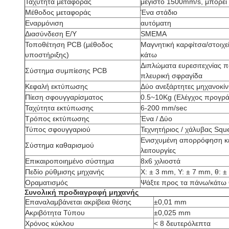
Ταχύτητα μεταφοράς
μέγιστο 1500mm/s, μπορεί 
Μέθοδος μεταφοράς
Ένα στάδιο
Εναρμόνιση
αυτόματη
Διασύνδεση Ε/Υ
SMEMA
Τοποθέτηση PCB (μέθοδος
Μαγνητική καρφίτσα/στοιχε
υποστήριξης)
κάτω
Διπλώματα ευρεσιτεχνίας 
Σύστημα συμπίεσης PCB
πλευρική σφραγίδα
Κεφαλή εκτύπωσης
Δύο ανεξάρτητες μηχανοκί
Πίεση σφουγγαρίσματος
0.5~10Kg (Ελέγχος προγρ
Ταχύτητα εκτύπωσης
6-200 mm/sec
Τρόπος εκτύπωσης
Ένα / Δύο
Τύπος σφουγγαριού
Τεχνητήριος / χάλυβας Squ
Ενισχυμένη απορρόφηση κεν
Σύστημα καθαρισμού
λειτουργίες
Επικαιροποιημένο σύστημα
8x6 χιλιοστά
Πεδίο ρύθμισης μηχανής
Χ: ± 3 mm, Υ: ± 7 mm, θ: ±
Οραματισμός
Ψάξτε προς τα πάνω/κάτω
Συνολική προδιαγραφή μηχανής
Επαναλαμβάνεται ακρίβεια θέσης
±0,01 mm
Ακριβότητα Τύπου
±0,025 mm
Χρόνος κύκλου
< 8 δευτερόλεπτα