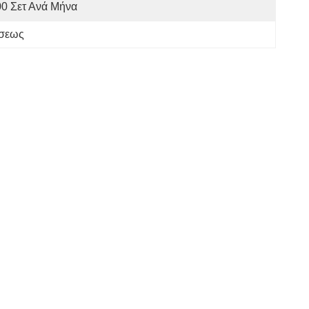
0 Σετ Ανά Μήνα
ήσεως