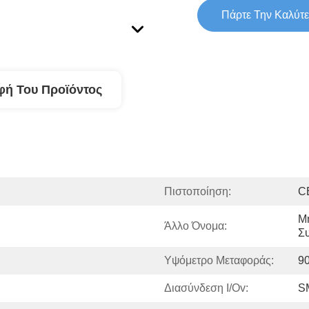
Πάρτε Την Καλύτε
φή Του Προϊόντος
Πιστοποίηση:
C
Μ
Άλλο Όνομα:
Σ
Υψόμετρο Μεταφοράς:
9
Διασύνδεση I/Ov:
S