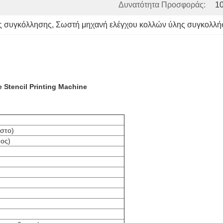
Δυνατότητα Προσφοράς:
10
ς συγκόλλησης
, 
Σωστή μηχανή ελέγχου κολλών ύλης συγκολλ
 Stencil Printing Machine
στο)
ος)