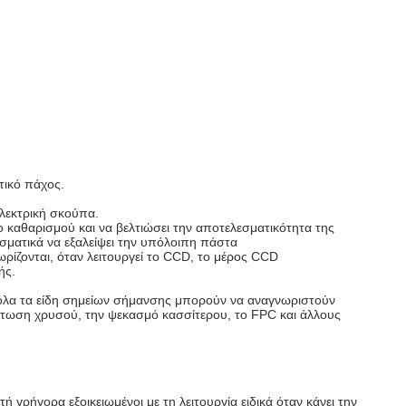
τικό πάχος.
λεκτρική σκούπα.
νο καθαρισμού και να βελτιώσει την αποτελεσματικότητα της
ματικά να εξαλείψει την υπόλοιπη πάστα
ωρίζονται, όταν λειτουργεί το CCD, το μέρος CCD
ής.
 όλα τα είδη σημείων σήμανσης μπορούν να αναγνωριστούν
στωση χρυσού, την ψεκασμό κασσίτερου, το FPC και άλλους
γρήγορα εξοικειωμένοι με τη λειτουργία ειδικά όταν κάνει την