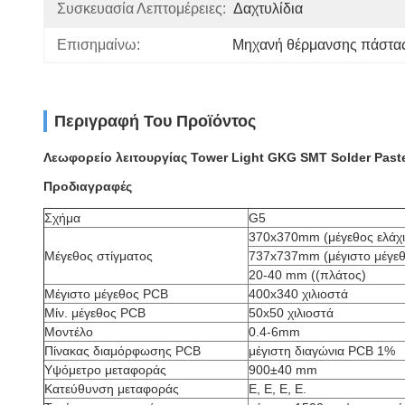
Συσκευασία Λεπτομέρειες:
Δαχτυλίδια
Επισημαίνω:
Μηχανή θέρμανσης πάστα
Περιγραφή Του Προϊόντος
Λεωφορείο λειτουργίας Tower Light GKG SMT Solder Paste
Προδιαγραφές
Σχήμα
G5
370x370mm (μέγεθος ελάχι
Μέγεθος στίγματος
737x737mm (μέγιστο μέγεθ
20-40 mm ((πλάτος)
Μέγιστο μέγεθος PCB
400x340 χιλιοστά
Μίν. μέγεθος PCB
50x50 χιλιοστά
Μοντέλο
0.4-6mm
Πίνακας διαμόρφωσης PCB
μέγιστη διαγώνια PCB 1%
Υψόμετρο μεταφοράς
900±40 mm
Κατεύθυνση μεταφοράς
Ε, Ε, Ε, Ε.