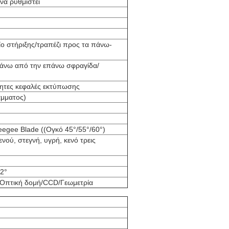
να ρυθμιστεί
ίο στήριξης/τραπέζι προς τα πάνω-
πάνω από την επάνω σφραγίδα/
νητες κεφαλές εκτύπωσης
άμματος)
eegee Blade ((Ογκό 45°/55°/60°)
ού, στεγνή, υγρή, κενό τρεις
 2°
 Οπτική δομή/CCD/Γεωμετρία