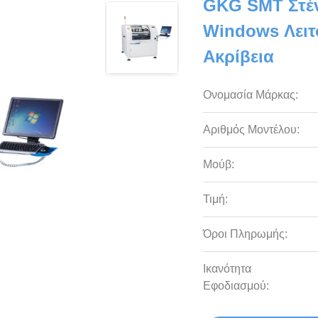
GKG SMT Στέν
Windows Λει
Ακρίβεια
Ονομασία Μάρκας:
Αριθμός Μοντέλου:
Μούβ:
Τιμή:
Όροι Πληρωμής:
Ικανότητα
Εφοδιασμού: