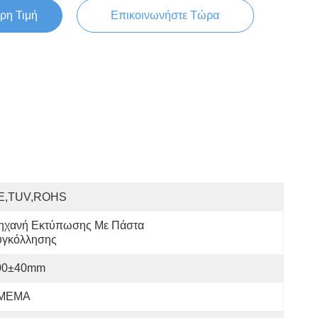
ρη Τιμή
Επικοινωνήστε Τώρα
E,TUV,ROHS
ηχανή Εκτύπωσης Με Πάστα 
υγκόλλησης
00±40mm
MEMA