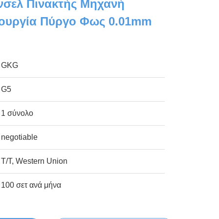
σελ Πινακτής Μηχανή
τουργία Πύργο Φως 0.01mm
GKG
G5
1 σύνολο
negotiable
T/T, Western Union
100 σετ ανά μήνα