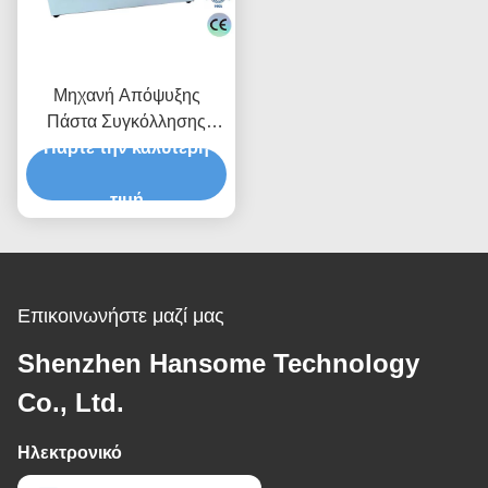
Μηχανή Απόψυξης
Πάστα Συγκόλλησης
Πάρτε την καλύτερη
Αυτόματης Υψηλής
Ακρίβειας για Γραμμές
Παραγωγής SMT
τιμή
Επικοινωνήστε μαζί μας
Shenzhen Hansome Technology
Co., Ltd.
Ηλεκτρονικό