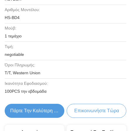
Αριθμός Μοντέλου:
HS-BD4
Μούβ:
1 τεμάχιο
Τιμή:
negotiable
Όροι Πληρωμής:
T/T, Western Union
Ικανότητα Εφοδιασμού:
100PCS την εβδομάδα
Πάρτε Την Καλύτερη Τιμή
Επικοινωνήστε Τώρα