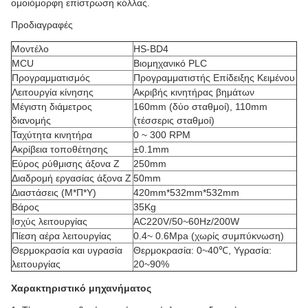
ομοιόμορφη επίστρωση κόλλας.
Προδιαγραφές
Μοντέλο
HS-BD4
MCU
Βιομηχανικό PLC
Προγραμματισμός
Προγραμματιστής Επίδειξης Κειμένου
Λειτουργία κίνησης
Ακριβής κινητήρας βημάτων
Μέγιστη διάμετρος
160mm (δύο σταθμοί), 110mm
διανομής
(τέσσερις σταθμοί)
Ταχύτητα κινητήρα
0 ~ 300 RPM
Ακρίβεια τοποθέτησης
±0.1mm
Εύρος ρύθμισης άξονα Z
250mm
Διαδρομή εργασίας άξονα Z
50mm
Διαστάσεις (Μ*Π*Υ)
420mm*532mm*532mm
Βάρος
35Kg
Ισχύς λειτουργίας
AC220V/50~60Hz/200W
Πίεση αέρα λειτουργίας
0.4~ 0.6Mpa (χωρίς συμπύκνωση)
Θερμοκρασία και υγρασία
Θερμοκρασία: 0~40℃, Υγρασία:
λειτουργίας
20~90%
Χαρακτηριστικό μηχανήματος