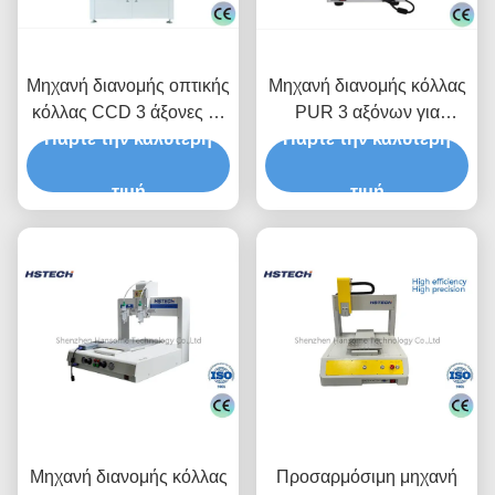
Μηχανή διανομής οπτικής
Μηχανή διανομής κόλλας
κόλλας CCD 3 άξονες με
PUR 3 αξόνων για
σύστημα διπλού πίνακα
Πάρτε την καλύτερη
επιτραπέζιο υπολογιστή
Πάρτε την καλύτερη
και ακρίβεια ± 0,02 mm
με ταχύτητα 300mm/s και
για συναρμολόγηση SMT
τιμή
επαναληπτική ακρίβεια
τιμή
PCB
0.02mm
Μηχανή διανομής κόλλας
Προσαρμόσιμη μηχανή