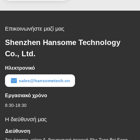
ανάμειξης κόλλας 1:1-
10:1
Επικοινωνήστε μαζί μας
Shenzhen Hansome Technology
Co., Ltd.
Ηλεκτρονικό
sales@hansometech.cn
Εργασιακό χρόνο
8:30-18:30
Η διεύθυνσή μας
Διεύθυνση
3ος όροφος, κτίριο Α, βιομηχανική περιοχή Sha Tang Bei Fang