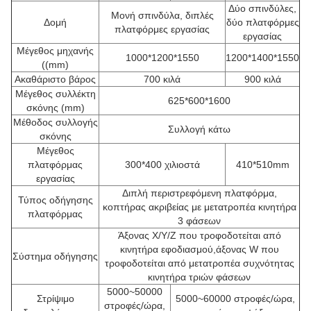
Δύο σπινδύλες,
Μονή σπινδύλα, διπλές
Δομή
δύο πλατφόρμες
πλατφόρμες εργασίας
εργασίας
Μέγεθος μηχανής
1000*1200*1550
1200*1400*1550
((mm)
Ακαθάριστο βάρος
700 κιλά
900 κιλά
Μέγεθος συλλέκτη
625*600*1600
σκόνης (mm)
Μέθοδος συλλογής
Συλλογή κάτω
σκόνης
Μέγεθος
πλατφόρμας
300*400 χιλιοστά
410*510mm
εργασίας
Διπλή περιστρεφόμενη πλατφόρμα,
Τύπος οδήγησης
κοπτήρας ακριβείας με μετατροπέα κινητήρα
πλατφόρμας
3 φάσεων
Άξονας X/Y/Z που τροφοδοτείται από
κινητήρα εφοδιασμού,άξονας W που
Σύστημα οδήγησης
τροφοδοτείται από μετατροπέα συχνότητας
κινητήρα τριών φάσεων
5000~50000
Στρίψιμο
5000~60000 στροφές/ώρα,
στροφές/ώρα,