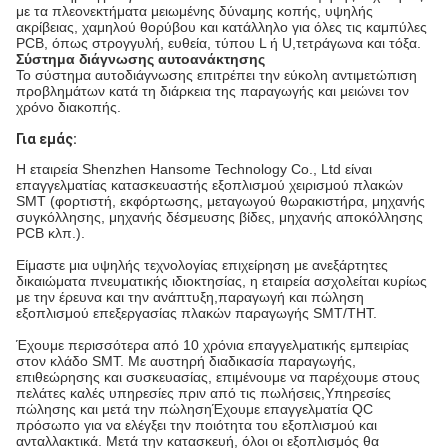
με τα πλεονεκτήματα μειωμένης δύναμης κοπής, υψηλής
ακρίβειας, χαμηλού θορύβου και κατάλληλο για όλες τις καμπύλες
PCB, όπως στρογγυλή, ευθεία, τύπου L ή U,τετράγωνα και τόξα.
Σύστημα διάγνωσης αυτοανάκτησης
Το σύστημα αυτοδιάγνωσης επιτρέπει την εύκολη αντιμετώπιση
προβλημάτων κατά τη διάρκεια της παραγωγής και μειώνει τον
χρόνο διακοπής.
Για εμάς:
Η εταιρεία Shenzhen Hansome Technology Co., Ltd είναι
επαγγελματίας κατασκευαστής εξοπλισμού χειρισμού πλακών
SMT (φορτιστή, εκφόρτωσης, μεταγωγού θωρακιστήρα, μηχανής
συγκόλλησης, μηχανής δέσμευσης βίδες, μηχανής αποκόλλησης
PCB κλπ.).
Είμαστε μια υψηλής τεχνολογίας επιχείρηση με ανεξάρτητες
δικαιώματα πνευματικής ιδιοκτησίας, η εταιρεία ασχολείται κυρίως
με την έρευνα και την ανάπτυξη,παραγωγή και πώληση
εξοπλισμού επεξεργασίας πλακών παραγωγής SMT/THT.
Έχουμε περισσότερα από 10 χρόνια επαγγελματικής εμπειρίας
στον κλάδο SMT. Με αυστηρή διαδικασία παραγωγής,
επιθεώρησης και συσκευασίας, επιμένουμε να παρέχουμε στους
πελάτες καλές υπηρεσίες πριν από τις πωλήσεις,Υπηρεσίες
πώλησης και μετά την πώλησηΈχουμε επαγγελματία QC
πρόσωπο για να ελέγξει την ποιότητα του εξοπλισμού και
ανταλλακτικά. Μετά την κατασκευή, όλοι οι εξοπλισμός θα