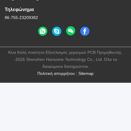
Τηλεφώνημα
86-755-23209382
Κίνα Καλή ποιότητα Εξοπλισμός χειρισμού PCB Προμηθευτής.
-2026 Shenzhen Hansome Technology Co., Ltd. Όλα τα
δικαιώματα διατηρούνται.
Πολιτική απορρήτου
|
Sitemap