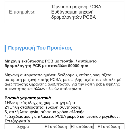
Τέμνουσα μηχανή PCBA
, 
Επισημαίνω:
Ευθύγραμμη μηχανή 
δρομολογητών PCBA
Περιγραφή Του Προϊόντος
Μηχανή εκτύπωσης PCB με ποντίκι / αυτόματο
δρομολογητή PCB με σπινδύλα 60000 rpm
Μηχανή αυτοματοποιημένου διαδρόμου, επίσης ονομάζεται
αυτόματη μηχανή κοπής PCBA, με υψηλής ταχύτητας εξοπλισμό
αλεξίπτωσης ξήρανσης αλεξίπτωτου για την κοπή pcba υψηλής
πυκνότητας και άλλων υλικών υπόστρωτα.
Βασικά χαρακτηριστικά
1Ηλεκτρικός έλεγχος, χωρίς πηγή αέρα.
2Υψηλή σταθερότητα, εύκολη συντήρηση.
3, απλή λειτουργία, σύντομο χρόνο αλλαγής.
4, Σχεδιασμός για πλακέτες PCBA μικρού και μεσαίου μεγέθους.
Επεξεργασία
Σχήμα
RTαπόδοση
RTαπόδοση
RTαπόδοση