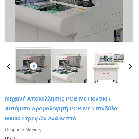
Μηχανή Αποκόλλησης PCB Με Ποντίκι /
Αυτόματο Δρομολογητή PCB Με Σπινδύλα
60000 Στροφών Ανά Λεπτό
Ονομασία Μάρκας:
HSTECH