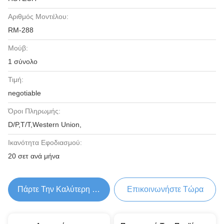
Αριθμός Μοντέλου:
RM-288
Μούβ:
1 σύνολο
Τιμή:
negotiable
Όροι Πληρωμής:
D/P,T/T,Western Union,
Ικανότητα Εφοδιασμού:
20 σετ ανά μήνα
Πάρτε Την Καλύτερη Τιμή
Επικοινωνήστε Τώρα