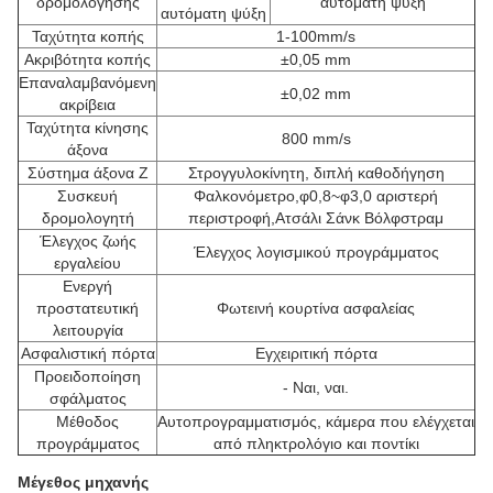
δρομολόγησης
αυτόματη ψύξη
αυτόματη ψύξη
Ταχύτητα κοπής
1-100mm/s
Ακριβότητα κοπής
±0,05 mm
Επαναλαμβανόμενη
±0,02 mm
ακρίβεια
Ταχύτητα κίνησης
800 mm/s
άξονα
Σύστημα άξονα Z
Στρογγυλοκίνητη, διπλή καθοδήγηση
Συσκευή
Φαλκονόμετρο,φ0,8~φ3,0 αριστερή
δρομολογητή
περιστροφή,Ατσάλι Σάνκ Βόλφστραμ
Έλεγχος ζωής
Έλεγχος λογισμικού προγράμματος
εργαλείου
Ενεργή
προστατευτική
Φωτεινή κουρτίνα ασφαλείας
λειτουργία
Ασφαλιστική πόρτα
Εγχειριτική πόρτα
Προειδοποίηση
- Ναι, ναι.
σφάλματος
Μέθοδος
Αυτοπρογραμματισμός, κάμερα που ελέγχεται
προγράμματος
από πληκτρολόγιο και ποντίκι
Μέγεθος μηχανής