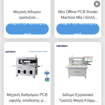
Μηχανή δίδυμου
Μίνι Offline PCB Router
τραπεζιού
Machine Μία / διπλή
Πάρτε την καλύτερη
αυτοματοποιημένης
Πάρτε την καλύτερη
πλατφόρμα εργασίας
σφινδάλας
Εγχειριτική τροφοδοσία
δρομολόγησης
τιμή
τιμή
μικροσκοπίας PCB
Μηχανή διαδρόμου PCB
Δίδυμο Εργασιακό
υψηλής απόδοσης για
Τραπέζι Μικρή Κόψιμο