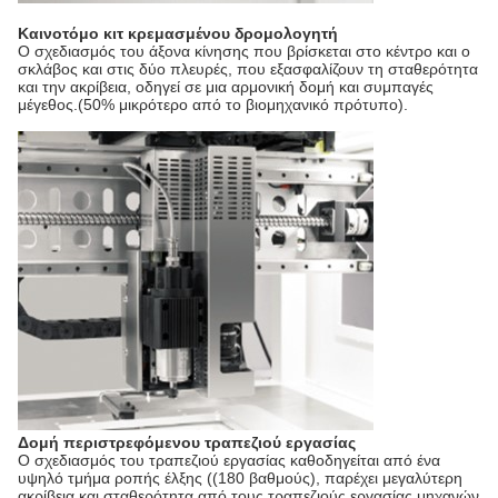
Καινοτόμο κιτ κρεμασμένου δρομολογητή
Ο σχεδιασμός του άξονα κίνησης που βρίσκεται στο κέντρο και ο
σκλάβος και στις δύο πλευρές, που εξασφαλίζουν τη σταθερότητα
και την ακρίβεια, οδηγεί σε μια αρμονική δομή και συμπαγές
μέγεθος.(50% μικρότερο από το βιομηχανικό πρότυπο).
Δομή περιστρεφόμενου τραπεζιού εργασίας
Ο σχεδιασμός του τραπεζιού εργασίας καθοδηγείται από ένα
υψηλό τμήμα ροπής έλξης ((180 βαθμούς), παρέχει μεγαλύτερη
ακρίβεια και σταθερότητα από τους τραπεζιούς εργασίας μηχανών