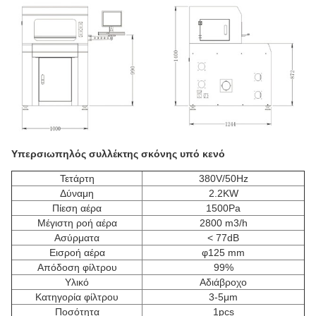
Υπερσιωπηλός συλλέκτης σκόνης υπό κενό
Τετάρτη
380V/50Hz
Δύναμη
2.2KW
Πίεση αέρα
1500Pa
Μέγιστη ροή αέρα
2800 m3/h
Ασύρματα
< 77dB
Εισροή αέρα
φ125 mm
Απόδοση φίλτρου
99%
Υλικό
Αδιάβροχο
Κατηγορία φίλτρου
3-5μm
Ποσότητα
1pcs