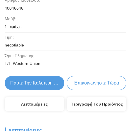
Αριθμός Μοντέλου:
40046646
Μούβ:
1 τεμάχιο
Τιμή:
negotiable
Όροι Πληρωμής:
T/T, Western Union
Πάρτε Την Καλύτερη Τιμή
Επικοινωνήστε Τώρα
Λεπτομέρειες
Περιγραφή Του Προϊόντος
Λεπτομέρειες