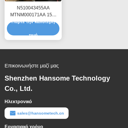
N510043455AA
MTNM000171AA 15W
Πάρτε την καλύτερη
SMT Μηχανικός
κινητήρας Panasonic
CM602
τιμή
Επικοινωνήστε μαζί μας
Shenzhen Hansome Technology
Co., Ltd.
Ηλεκτρονικό
sales@hansometech.cn
Εργασιακό χρόνο