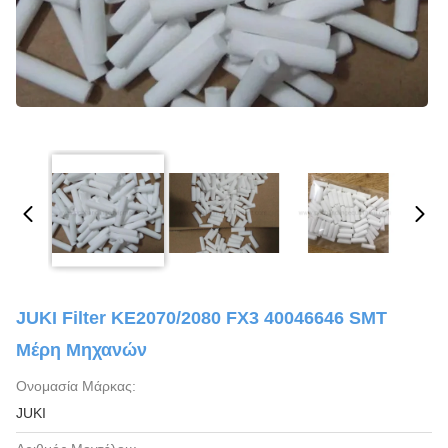
JUKI Filter KE2070/2080 FX3 40046646 SMT
Μέρη Μηχανών
Ονομασία Μάρκας:
JUKI