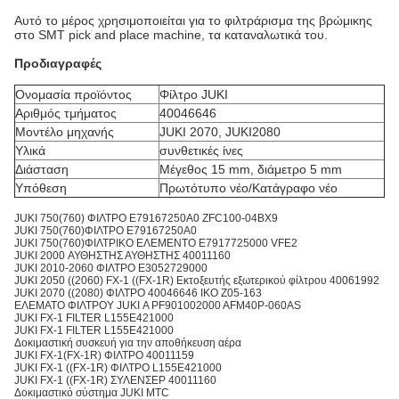
Αυτό το μέρος χρησιμοποιείται για το φιλτράρισμα της βρώμικης
στο SMT pick and place machine, τα καταναλωτικά του.
Προδιαγραφές
Ονομασία προϊόντος
Φίλτρο JUKI
Αριθμός τμήματος
40046646
Μοντέλο μηχανής
JUKI 2070, JUKI2080
Υλικά
συνθετικές ίνες
Διάσταση
Μέγεθος 15 mm, διάμετρο 5 mm
Υπόθεση
Πρωτότυπο νέο/Κατάγραφο νέο
JUKI 750(760) ΦΙΛΤΡΟ Ε79167250A0 ZFC100-04BX9
JUKI 750(760)ΦΙΛΤΡΟ E79167250A0
JUKI 750(760)ΦΙΛΤΡΙΚΟ ΕΛΕΜΕΝΤΟ E7917725000 VFE2
JUKI 2000 ΑΥΘΗΣΤΗΣ ΑΥΘΗΣΤΗΣ 40011160
JUKI 2010-2060 ΦΙΛΤΡΟ Ε3052729000
JUKI 2050 ((2060) FX-1 ((FX-1R) Εκτοξευτής εξωτερικού φίλτρου 40061992
JUKI 2070 ((2080) ΦΙΛΤΡΟ 40046646 IKO Z05-163
ΕΛΕΜΑΤΟ ΦΙΛΤΡΟΥ JUKI Α PF901002000 AFM40P-060AS
JUKI FX-1 FILTER L155E421000
JUKI FX-1 FILTER L155E421000
Δοκιμαστική συσκευή για την αποθήκευση αέρα
JUKI FX-1(FX-1R) ΦΙΛΤΡΟ 40011159
JUKI FX-1 ((FX-1R) ΦΙΛΤΡΟ L155E421000
JUKI FX-1 ((FX-1R) ΣΥΛΕΝΣΕΡ 40011160
Δοκιμαστικό σύστημα JUKI MTC