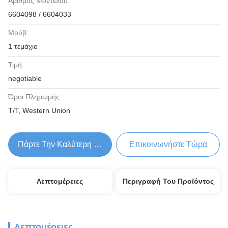
Αριθμός Μοντέλου:
6604098 / 6604033
Μούβ:
1 τεμάχιο
Τιμή:
negotiable
Όροι Πληρωμής:
T/T, Western Union
Πάρτε Την Καλύτερη Τιμή
Επικοινωνήστε Τώρα
Λεπτομέρειες
Περιγραφή Του Προϊόντος
Λεπτομέρειες