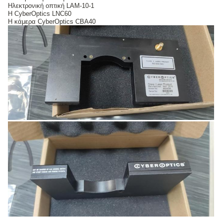
Ηλεκτρονική οπτική LAM-10-1
Η CyberOptics LNC60
Η κάμερα CyberOptics CBA40