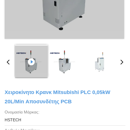
Χειροκίνητο Κρανκ Mitsubishi PLC 0,05kW
20L/min Αποσυνδέτης PCB
Ονομασία Μάρκας:
HSTECH