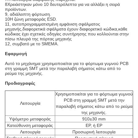
8Χρειάστηκαν μόνο 10 δευτερόλεπτα για να αλλάξει η σειρά
προϊόντων.
9, αδιάλειπτη φόρτωση.
10Η ζώνη μεταφοράς ESD.
11, αυτοπρογραμματισμένη εμφάνιση σφάλματος
μηχανής,διαφορετικά σφάλματα έχουν διαφορετικό κώδικα,κάθε
κώδικας έχει σχετικές οδηγίες συντήρησης που κολλούνται στην
πίσω πλευρά της πόρτας μηχανής
12, συμβατό με το SMEMA.
Εφαρμογή
Αυτό το μηχάνημα χρησιμοποιείται για το φόρτωμα γυμνού PCB
στη γραμμή SMT μετά την παραλαβή σήματος κάτω από το
ρεύμα της μηχανής.
Προδιαγραφές
Χρησιμοποιείται για το φόρτωμα γυμνού
PCB στη γραμμή SMT μετά την
Λειτουργία
παραλαβή σήματος κάτω από το ρεύμα
της μηχανής.
Υψόμετρο μεταφοράς
910±30 mm
Κατεύθυνση μεταφοράς
ΕΡ, ή ΕΡ
Λειτουργία
Προσωρινή λειτουργία