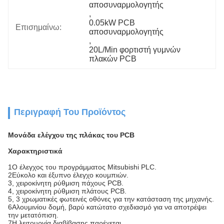
αποσυναρμολογητής
, 
0.05kW PCB 
Επισημαίνω:
αποσυναρμολογητής
, 
20L/Min φορτιστή γυμνών 
πλακών PCB
Περιγραφή Του Προϊόντος
Μονάδα ελέγχου της πλάκας του PCB
Χαρακτηριστικά
1Ο έλεγχος του προγράμματος Mitsubishi PLC.
2Εύκολο και έξυπνο έλεγχο κουμπιών.
3, χειροκίνητη ρύθμιση πάχους PCB.
4, χειροκίνητη ρύθμιση πλάτους PCB.
5, 3 χρωματικές φωτεινές οθόνες για την κατάσταση της μηχανής.
6Αλουμινίου δομή, βαρύ κατώτατο σχεδιασμό για να αποτρέψει
την μετατόπιση.
7Η λειτουργία διαβίβασης παρέχεται.