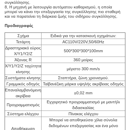
συγκόλλησης.
8, Η μηχανή με λειτουργία αυτόματου καθαρισμού, η οποία
μπορεί να κάνει την επεξεργασία της συγκόλλησης πιο σταθερή
και να παρατείνει τη διάρκεια ζωής του σιδήρου συγκόλλησης.
Προδιαγραφές
Σχήμα
Ειδικά για την κατασκευή οχημάτων:
Τετάρτη
AC110V/220V,50/60Hz
Δραστηριακό εύρος
500*300*300*100mm
X/Y1/Y2/Z
Άξονας R
360 μοίρες
Χ/Υ1/Υ2/Ζ ταχύτητα
μέγιστο 300 mm/s
κίνησης
Συστήματα κίνησης
Σταπτήρα, ζώνη χρονισμού.
Γραμμικός οδηγός
Ταϊβανέζικη μάρκα υψηλής ακρίβειας οδηγός
Επαναλαμβανόμενη
±0,02 mm
ακρίβεια
Εγχειρητικό προγραμματισμό με μαντήλι
Προγραμματισμός
διδασκαλίας
Σύστημα ελέγχου
Πίνακας ελέγχου
Μπορεί να αποθηκεύσει χίλια σύνολα
δεδομένων επεξεργασίας και ένα μόνο
Αποθήκευση