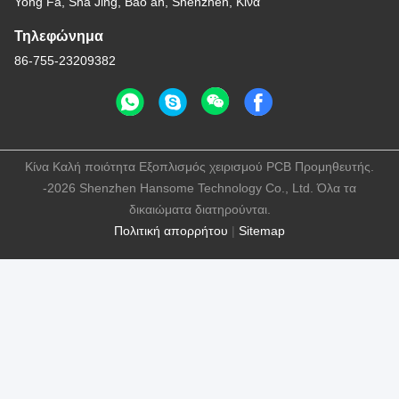
Yong Fa, Sha Jing, Bao an, Shenzhen, Κίνα
Τηλεφώνημα
86-755-23209382
Κίνα Καλή ποιότητα Εξοπλισμός χειρισμού PCB Προμηθευτής.
-2026 Shenzhen Hansome Technology Co., Ltd. Όλα τα
δικαιώματα διατηρούνται.
Πολιτική απορρήτου
|
Sitemap