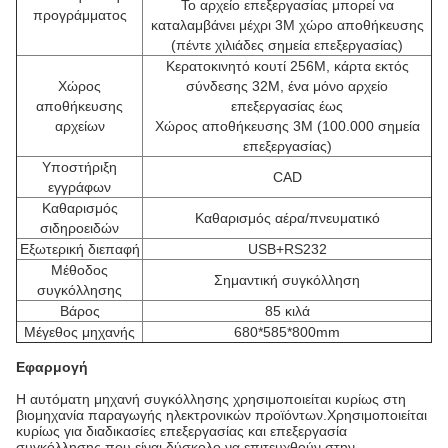
Το αρχείο επεξεργασίας μπορεί να
προγράμματος
καταλαμβάνει μέχρι 3M χώρο αποθήκευσης
(πέντε χιλιάδες σημεία επεξεργασίας)
Κερατοκινητό κουτί 256M, κάρτα εκτός
Χώρος
σύνδεσης 32M, ένα μόνο αρχείο
αποθήκευσης
επεξεργασίας έως
αρχείων
Χώρος αποθήκευσης 3M (100.000 σημεία
επεξεργασίας)
Υποστήριξη
CAD
εγγράφων
Καθαρισμός
Καθαρισμός αέρα/πνευματικό
σιδηροειδών
Εξωτερική διεπαφή
USB+RS232
Μέθοδος
Σημαντική συγκόλληση
συγκόλλησης
Βάρος
85 κιλά
Μέγεθος μηχανής
680*585*800mm
Εφαρμογή
Η αυτόματη μηχανή συγκόλλησης χρησιμοποιείται κυρίως στη
βιομηχανία παραγωγής ηλεκτρονικών προϊόντων.Χρησιμοποιείται
κυρίως για διαδικασίες επεξεργασίας και επεξεργασία
συγκόλλησης που είναι δύσκολο να επιτευχθούν στην