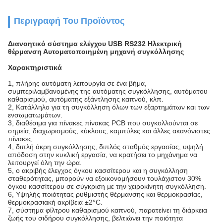
Περιγραφή Του Προϊόντος
Διανοητικό σύστημα ελέγχου USB RS232 Ηλεκτρική
θέρμανση Αυτοματοποιημένη μηχανή συγκόλλησης
Χαρακτηριστικά
1, πλήρης αυτόματη λειτουργία σε ένα βήμα,
συμπεριλαμβανομένης της αυτόματης συγκόλλησης, αυτόματου
καθαρισμού, αυτόματης εξάντλησης καπνού, κλπ.
2, Κατάλληλο για τη συγκόλληση όλων των εξαρτημάτων και των
ενσωματωμάτων.
3, διαθέσιμα για πίνακες πίνακας PCB που συγκολλούνται σε
σημεία, διαχωρισμούς, κύκλους, καμπύλες και άλλες ακανόνιστες
πίνακες.
4, διπλή άκρη συγκόλλησης, διπλός σταθμός εργασίας, υψηλή
απόδοση στην κυκλική εργασία, να κρατήσει το μηχάνημα να
λειτουργεί όλη την ώρα.
5, ο ακριβής έλεγχος όγκου κασσίτερου και η συγκόλληση
σταθερότητας, μπορούν να εξοικονομήσουν τουλάχιστον 30%
όγκου κασσίτερου σε σύγκριση με την χειροκίνητη συγκόλληση.
6, Υψηλής ποιότητας ρυθμιστής θέρμανσης και θερμοκρασίας,
θερμοκρασιακή ακρίβεια ±2°C.
7, σύστημα φίλτρου καθαρισμού καπνού, παρατείνει τη διάρκεια
ζωής του σιδήρου συγκόλλησης, βελτιώνει την ποιότητα