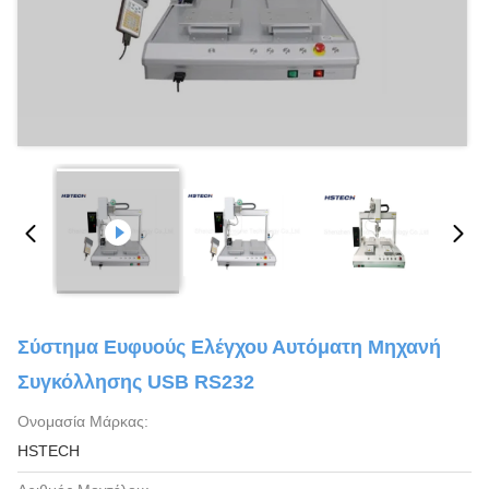
Σύστημα Ευφυούς Ελέγχου Αυτόματη Μηχανή
Συγκόλλησης USB RS232
Ονομασία Μάρκας:
HSTECH