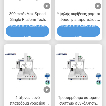
300 mm/s Max Speed
Υψηλής ακρίβειας ρομπότ
Single Platform Tech
ένωσης επιτραπέζιου
Πάρτε την καλύτερη
Pendant Ρομποτική
επιπέδου 4 άξων 360
Πάρτε την καλύτερη
μηχανή συγκόλλησης
μοίρες με διπλό σταθμό
τιμή
εργασίας
τιμή
4-άξονας μονό
Προσαρμόσιμο αυτόματο
πλατφόρμα γραφείου
σύστημα συγκόλλησης