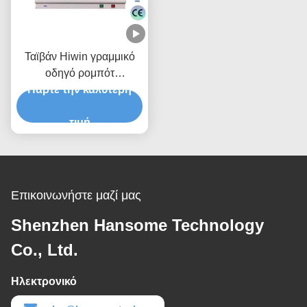
Ταϊβάν Hiwin γραμμικό
οδηγό ρομπότ
Πάρτε την καλύτερη
συγκόλλησης με
αυτόματο καθαρισμό και
ευθυγράμμιση κεφαλιού
τιμή
σιδήρου
Επικοινωνήστε μαζί μας
Shenzhen Hansome Technology
Co., Ltd.
Ηλεκτρονικό