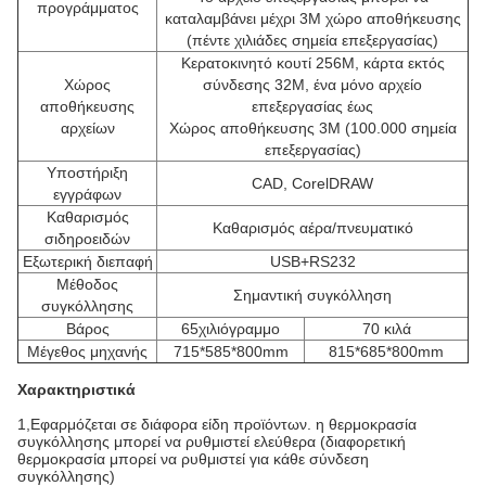
προγράμματος
καταλαμβάνει μέχρι 3M χώρο αποθήκευσης
(πέντε χιλιάδες σημεία επεξεργασίας)
Κερατοκινητό κουτί 256M, κάρτα εκτός
Χώρος
σύνδεσης 32M, ένα μόνο αρχείο
αποθήκευσης
επεξεργασίας έως
αρχείων
Χώρος αποθήκευσης 3M (100.000 σημεία
επεξεργασίας)
Υποστήριξη
CAD, CorelDRAW
εγγράφων
Καθαρισμός
Καθαρισμός αέρα/πνευματικό
σιδηροειδών
Εξωτερική διεπαφή
USB+RS232
Μέθοδος
Σημαντική συγκόλληση
συγκόλλησης
Βάρος
65
χιλιόγραμμο
70 κιλά
Μέγεθος μηχανής
715*585*800mm
815*685*800mm
Χαρακτηριστικά
1,
Εφαρμόζεται σε διάφορα είδη προϊόντων. η θερμοκρασία
συγκόλλησης μπορεί να ρυθμιστεί ελεύθερα (διαφορετική
θερμοκρασία μπορεί να ρυθμιστεί για κάθε σύνδεση
συγκόλλησης)