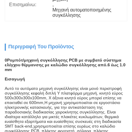
Επισημαίνω:
, 
Μηχανή αυτοματοποιημένης 
συγκόλλησης
Περιγραφή Του Προϊόντος
0Ρομπότ/μηχανή συγκόλλησης PCB με συμβατό σύστημα
ελέγχου θέρμανσης με καλώδιο συγκόλλησης από.6 έως 1.0
mm
Εισαγωγή
Αυτό το αυτόματο μηχανή συγκόλλησης είναι μονό περιστροφή
συγκόλλησης κεφαλή διπλή Y πλατφόρμα μηχανή, κινητό εύρος
500x300x300x100mm, X άξονα κινητό εύρος μπορεί επίσης να
επεκταθεί σε 600mm,Η μηχανή χρησιμοποιείται σε εργοστάσιο
ηλεκτρονικής κατασκευής, για την αντικατάσταση της
παραδοσιακής διαδικασίας χειροκίνητης συγκόλλησης. Είναι
ιδιαίτερα κατάλληλο για μικτές πλακέτες κυκλωμάτων, θερμικά
ευαίσθητα εξαρτήματα και ευαίσθητες συσκευές στη διαδικασία
SMT back-end,χρησιμοποιείται επίσης ευρέως στο καλώδιο
συγκόλλησης PCB, πλέκτης φορτιστή, σόλαρα, πλέκτης