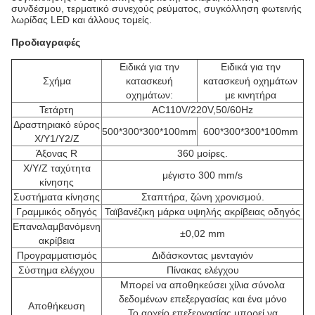
συνδέσμου, τερματικό συνεχούς ρεύματος, συγκόλληση φωτεινής
λωρίδας LED και άλλους τομείς.
Προδιαγραφές
Ειδικά για την
Ειδικά για την
Σχήμα
κατασκευή
κατασκευή οχημάτων
οχημάτων:
με κινητήρα
Τετάρτη
AC110V/220V,50/60Hz
Δραστηριακό εύρος
500*300*300*100mm
600*300*300*100mm
X/Y1/Y2/Z
Άξονας R
360 μοίρες.
Χ/Υ/Ζ ταχύτητα
μέγιστο 300 mm/s
κίνησης
Συστήματα κίνησης
Σταπτήρα, ζώνη χρονισμού.
Γραμμικός οδηγός
Ταϊβανέζικη μάρκα υψηλής ακρίβειας οδηγός
Επαναλαμβανόμενη
±0,02 mm
ακρίβεια
Προγραμματισμός
Διδάσκοντας μενταγιόν
Σύστημα ελέγχου
Πίνακας ελέγχου
Μπορεί να αποθηκεύσει χίλια σύνολα
δεδομένων επεξεργασίας και ένα μόνο
Αποθήκευση
Το αρχείο επεξεργασίας μπορεί να