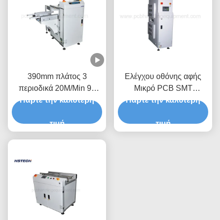
390mm πλάτος 3
Ελέγχου οθόνης αφής
περιοδικά 20M/Min 90
Μικρό PCB SMT
Πάρτε την καλύτερη
μοίρες LED κουμπί
Εργαστήριο χειρισμού
Πάρτε την καλύτερη
αυτόματο ξεφόρτωμα
πλακέτων με ανεμιστήρα
PCB
τιμή
FIFO LIFO
τιμή