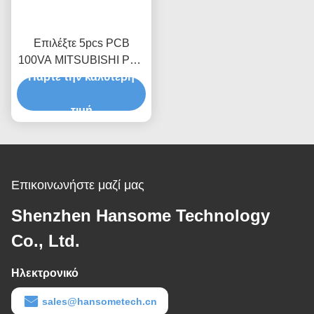
Επιλέξτε 5pcs PCB
100VA MITSUBISHI PLC
Πάρτε την καλύτερη
Ασθενής αισθητήρας
PCB απορρίψει
μεταφορέα
τιμή
Επικοινωνήστε μαζί μας
Shenzhen Hansome Technology
Co., Ltd.
Ηλεκτρονικό
sales@hansometech.cn