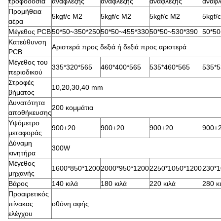
τροφοδοσία
ανάφλεξης
ανάφλεξης
ανάφλεξης
ανάφλ
Προμήθεια
5kgf/c M2
5kgf/c M2
5kgf/c M2
5kgf/
αέρα
Μέγεθος PCB
50*50~350*250
50*50~455*330
50*50~530*390
50*50
Κατεύθυνση
Αριστερά προς δεξιά ή δεξιά προς αριστερά
PCB
Μέγεθος του
335*320*565
460*400*565
535*460*565
535*5
περιοδικού
Στροφές
10,20,30,40 mm
βήματος
Δυνατότητα
200 κομμάτια
αποθήκευσης
Υψόμετρο
900±20
900±20
900±20
900±
μεταφοράς
Δύναμη
300W
κινητήρα
Μέγεθος
1600*850*1200
2000*950*1200
2250*1050*1200
230*1
μηχανής
Βάρος
140 κιλά
180 κιλά
220 κιλά
280 κ
Προαιρετικός
πίνακας
οθόνη αφής
ελέγχου