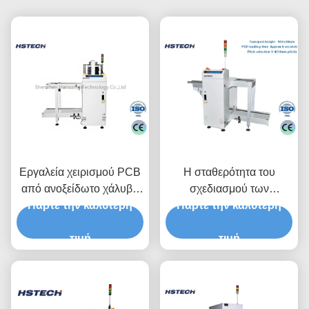
Εργαλεία χειρισμού PCB
Η σταθερότητα του
από ανοξείδωτο χάλυβα
σχεδιασμού των
Πάρτε την καλύτερη
SMT Line Magazine
Πάρτε την καλύτερη
ενσωματωμάτων
Loader
βελτιώνεται από το
τιμή
ανθεκτικό σχεδιασμό
τιμή