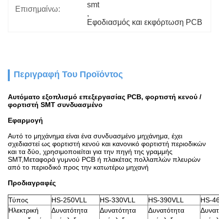
smt
Επισημαίνω:
, 
Εφοδιασμός και εκφόρτωση PCB
Περιγραφή Του Προϊόντος
Αυτόματο εξοπλισμό επεξεργασίας PCB, φορτιστή κενού /
φορτιστή SMT συνδυασμένο
Εφαρμογή
Αυτό το μηχάνημα είναι ένα συνδυασμένο μηχάνημα, έχει
σχεδιαστεί ως φορτιστή κενού και κανονικό φορτιστή περιοδικών
και τα δύο, χρησιμοποιείται για την πηγή της γραμμής
SMT,Μεταφορά γυμνού PCB ή πλακέτας πολλαπλών πλευρών
από το περιοδικό προς την κατωτέρω μηχανή
Προδιαγραφές
Τύπος
HS-250VLL
HS-330VLL
HS-390VLL
HS-4
Ηλεκτρική
Δυνατότητα
Δυνατότητα
Δυνατότητα
Δυνατ