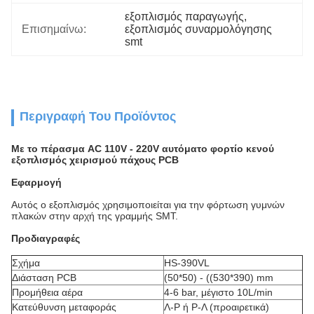
εξοπλισμός παραγωγής
, 
Επισημαίνω:
εξοπλισμός συναρμολόγησης 
smt
Περιγραφή Του Προϊόντος
Με το πέρασμα AC 110V - 220V αυτόματο φορτίο κενού
εξοπλισμός χειρισμού πάχους PCB
Εφαρμογή
Αυτός ο εξοπλισμός χρησιμοποιείται για την φόρτωση γυμνών
πλακών στην αρχή της γραμμής SMT.
Προδιαγραφές
Σχήμα
HS-390VL
Διάσταση PCB
(50*50) - ((530*390) mm
Προμήθεια αέρα
4-6 bar, μέγιστο 10L/min
Κατεύθυνση μεταφοράς
Λ-Ρ ή Ρ-Λ (προαιρετικά)