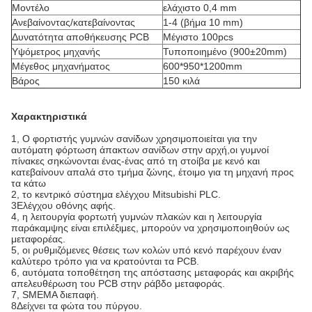
Μοντέλο
ελάχιστο 0,4 mm
Ανεβαίνοντας/κατεβαίνοντας
1-4 (βήμα 10 mm)
Δυνατότητα αποθήκευσης PCB
Μέγιστο 100pcs
Υψόμετρος μηχανής
Τυποποιημένο (900±20mm)
Μέγεθος μηχανήματος
600*950*1200mm
Βάρος
150 κιλά
Χαρακτηριστικά
1, Ο φορτιστής γυμνών σανίδων χρησιμοποιείται για την
αυτόματη φόρτωση άπακτων σανίδων στην αρχή,οι γυμνοί
πίνακες σηκώνονται ένας-ένας από τη στοίβα με κενό και
κατεβαίνουν απαλά στο τμήμα ζώνης, έτοιμο για τη μηχανή προς
τα κάτω
2, το κεντρικό σύστημα ελέγχου Mitsubishi PLC.
3Ελέγχου οθόνης αφής.
4, η λειτουργία φορτωτή γυμνών πλακών και η λειτουργία
παράκαμψης είναι επιλέξιμες, μπορούν να χρησιμοποιηθούν ως
μεταφορέας.
5, οι ρυθμιζόμενες θέσεις των κολών υπό κενό παρέχουν έναν
καλύτερο τρόπο για να κρατούνται τα PCB.
6, αυτόματα τοποθέτηση της απόστασης μεταφοράς και ακριβής
απελευθέρωση του PCB στην ράβδο μεταφοράς.
7, SMEMA διεπαφή.
8Δείχνει τα φώτα του πύργου.