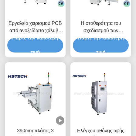
Εργαλεία χειρισμού PCB
Η σταθερότητα του
από ανοξείδωτο χάλυβα
σχεδιασμού των
Πάρτε την καλύτερη
SMT Line Magazine
Πάρτε την καλύτερη
ενσωματωμάτων
Loader
βελτιώνεται από το
τιμή
ανθεκτικό σχεδιασμό
τιμή
390mm πλάτος 3
Ελέγχου οθόνης αφής