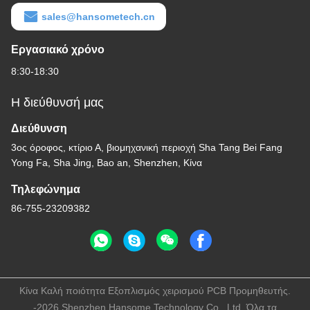
sales@hansometech.cn
Εργασιακό χρόνο
8:30-18:30
Η διεύθυνσή μας
Διεύθυνση
3ος όροφος, κτίριο Α, βιομηχανική περιοχή Sha Tang Bei Fang
Yong Fa, Sha Jing, Bao an, Shenzhen, Κίνα
Τηλεφώνημα
86-755-23209382
Κίνα Καλή ποιότητα Εξοπλισμός χειρισμού PCB Προμηθευτής.
-2026 Shenzhen Hansome Technology Co., Ltd. Όλα τα